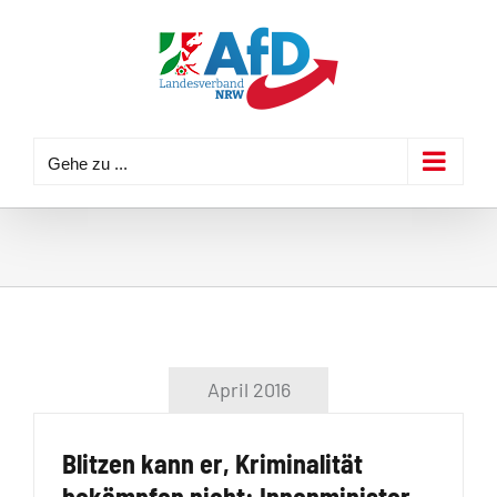
Zum
Inhalt
springen
Gehe zu ...
April 2016
Blitzen kann er, Kriminalität
bekämpfen nicht: Innenminister