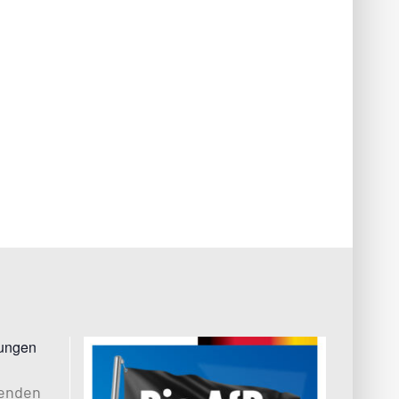
tungen
henden