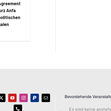
Agreement
urz Anfa
politischen
galen
Bevorstehende Veranstal
Es sind keine anste