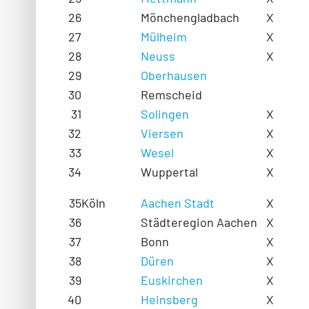
26
Mönchengladbach
X
27
Mülheim
X
28
Neuss
X
29
Oberhausen
30
Remscheid
31
Solingen
X
32
Viersen
X
33
Wesel
X
34
Wuppertal
X
35
Köln
Aachen Stadt
X
36
Städteregion Aachen
X
37
Bonn
X
38
Düren
X
39
Euskirchen
X
40
Heinsberg
X