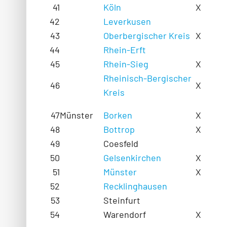
41
Köln
X
42
Leverkusen
43
Oberbergischer Kreis
X
44
Rhein-Erft
45
Rhein-Sieg
X
Rheinisch-Bergischer
46
X
Kreis
47
Münster
Borken
X
48
Bottrop
X
49
Coesfeld
50
Gelsenkirchen
X
51
Münster
X
52
Recklinghausen
53
Steinfurt
54
Warendorf
X