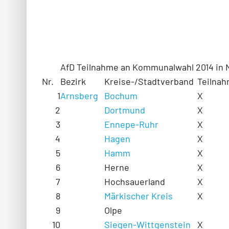
AfD Teilnahme an Kommunalwahl 2014 in
Nr.
Bezirk
Kreise-/Stadtverband
Teilnah
1
Arnsberg
Bochum
X
2
Dortmund
X
3
Ennepe-Ruhr
X
4
Hagen
X
5
Hamm
X
6
Herne
X
7
Hochsauerland
X
8
Märkischer Kreis
X
9
Olpe
10
Siegen-Wittgenstein
X