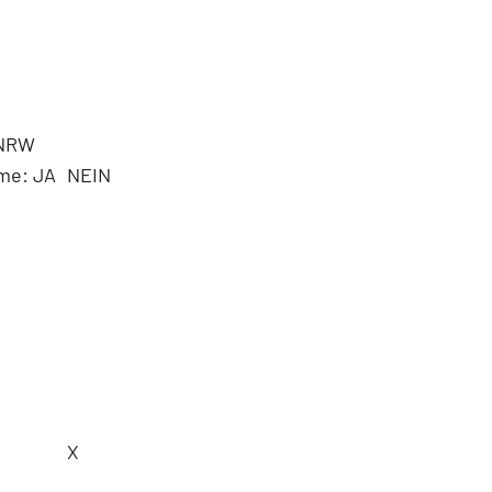
 NRW
me: JA
NEIN
X