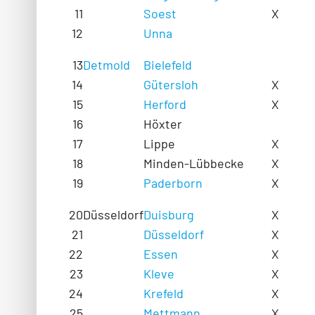
11
Soest
X
12
Unna
13
Detmold
Bielefeld
14
Gütersloh
X
15
Herford
X
16
Höxter
17
Lippe
X
18
Minden-Lübbecke
X
19
Paderborn
X
20
Düsseldorf
Duisburg
X
21
Düsseldorf
X
22
Essen
X
23
Kleve
X
24
Krefeld
X
25
Mettmann
X