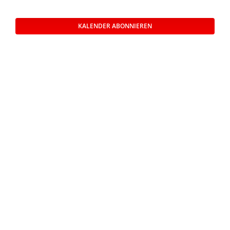
und
Veransta
Ansichte
KALENDER ABONNIEREN
Navigati