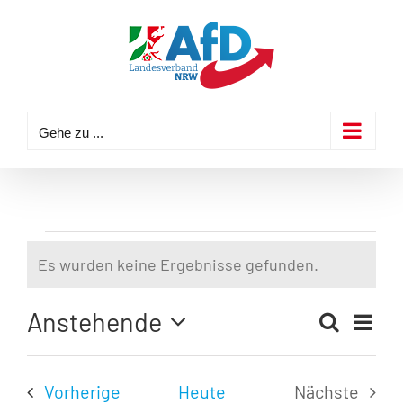
Zum
Inhalt
springen
Gehe zu ...
Veranstaltungen
Es wurden keine Ergebnisse gefunden.
Hinweis
Anstehende
Veran
Suche
Liste
Veransta
Ansic
Datum
Navig
Suche
wählen.
Veranstaltungen
Vorherige
Heute
Nächste