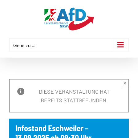
Zum
Inhalt
springen
Gehe zu ...
×
DIESE VERANSTALTUNG HAT
BEREITS STATTGEFUNDEN.
Infostand Eschweiler –
13.09.2025 ab 09:30 Uhr