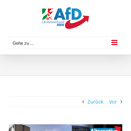
Zum
Inhalt
springen
Gehe zu ...
Zurück
Vor