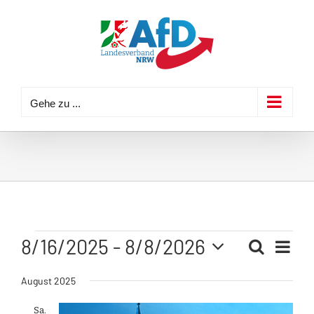
Zum
Inhalt
springen
Gehe zu ...
Veranstaltungen
8/16/2025
 - 
8/8/2026
Veran
Suche
Liste
Veransta
Ansic
Datum
Navig
August 2025
Suche
wählen.
und
Sa.